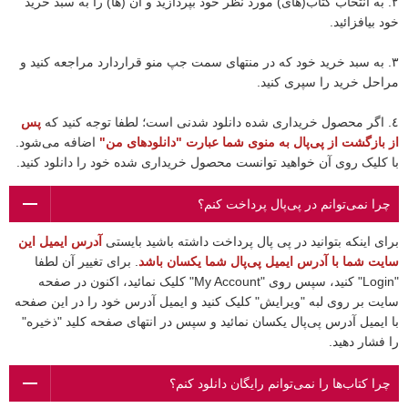
٢. به انتخاب کتاب(های) مورد نظر خود بپردازید و آن (ها) را به سبد خرید
خود بیافزائید.
٣. به سبد خرید خود که در منتهای سمت جپ منو قراردارد مراجعه کنید و
مراحل خرید را سپری کنید.
٤. اگر محصول خریداری شده دانلود شدنی است؛ لطفا توجه کنید که
پس
از بازگشت از پی‌پال به منوی شما عبارت "دانلودهای من"
اضافه می‌شود.
با کلیک روی آن خواهید توانست محصول خریداری شده خود را دانلود کنید.
چرا نمی‌توانم در پی‌پال پرداخت کنم؟
برای اینکه بتوانید در پی پال پرداخت داشته باشید بایستی
آدرس ایمیل این
سایت شما با آدرس ایمیل پی‌پال شما یکسان باشد
. برای تغییر آن لطفا
"Login" کنید، سپس روی "My Account" کلیک نمائید، اکنون در صفحه
سایت بر روی لبه "ویرایش" کلیک کنید و ایمیل آدرس خود را در این صفحه
با ایمیل آدرس پی‌پال یکسان نمائید و سپس در انتهای صفحه کلید "ذخیره"
را فشار دهید.
چرا کتاب‌ها را نمی‌توانم رایگان دانلود کنم؟