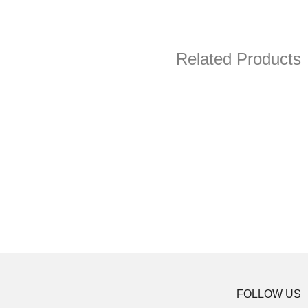
Related Products
تخفیف
Buy - Shah - Book - softcover
Buy - Shah - Book - softcover
$32.00
$32.00
به زبان فارسی
جلد شومیز
در 691 صفحه
چاپ دوم
بهمراه مستندات و عکس
FOLLOW US