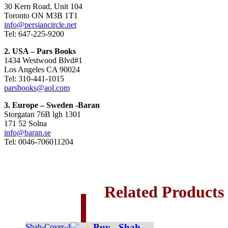
30 Kern Road, Unit 104
Toronto ON M3B 1T1
info@persiancircle.net
Tel: 647-225-9200
2. USA – Pars Books
1434 Westwood Blvd#1
Los Angeles CA 90024
Tel: 310-441-1015
parsbooks@aol.com
3. Europe – Sweden -Baran
Storgatan 76B lgh 1301
171 52 Solna
info@baran.se
Tel: 0046-706011204
Related Pr
Buy - Shah -
تخفیف