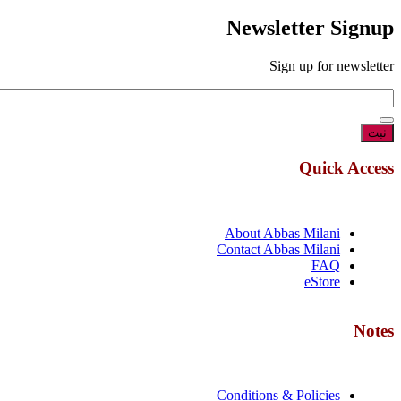
Newslette
Sign up 
Qu
About Abbas Mi
Contact Abbas Mi
eS
Conditions & Poli