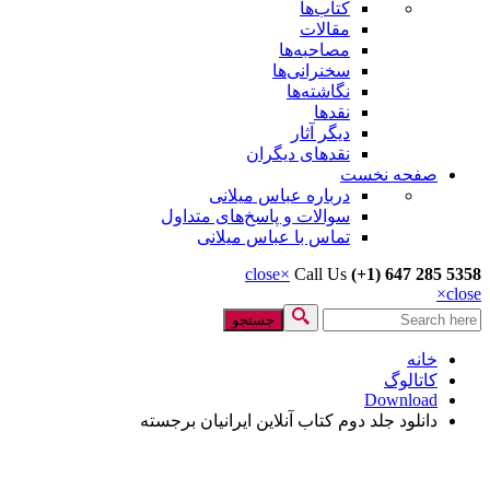
کتاب‌ها
مقالات
مصاحبه‌ها
سخنرانی‌ها
نگاشته‌ها
نقدها
دیگر آثار
نقدهای دیگران
صفحه نخست
درباره عباس میلانی
سوالات و پاسخ‌های متداول
تماس با عباس میلانی
close
×
Call Us
(+1) 647 285 5358
×
close
جستجو
فرم جستجو
خانه
کاتالوگ
Download
دانلود جلد دوم کتاب آنلاین ایرانیان برجسته