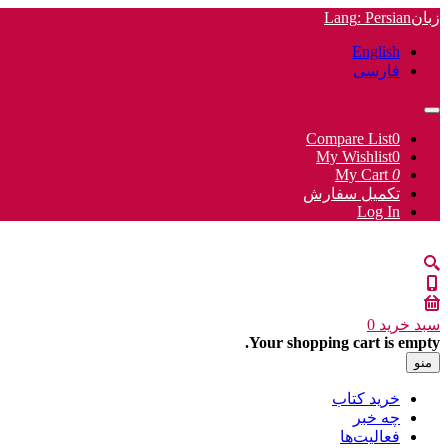
زبان
: Persian
Lang
English
فارسی
Compare List
0
My Wishlist
0
My Cart
0
تکمیل سفارش
Log In
سبد خرید
0
Your shopping cart is empty.
منو
خرید کتاب
چه خبر
فعالیت‌ها